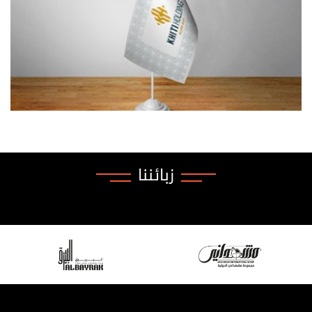
زبائننا